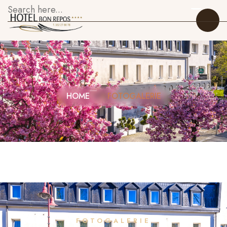
HOME
FOTOGALERIE
Startseite
Zimmer
Restaurant
Über uns
Galerie
Sehenswürdigkeiten
FOTOGALERIE