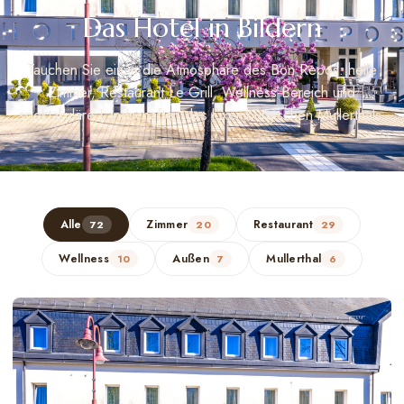
Das Hotel in Bildern
Kontakt
Deutsch
Tauchen Sie ein in die Atmosphäre des Bon Repos: helle
Zimmer, Restaurant Le Grill, Wellness-Bereich und
spektakuläre Landschaften des luxemburgischen Mullerthals.
Alle
Zimmer
Restaurant
72
20
29
Wellness
Außen
Mullerthal
10
7
6