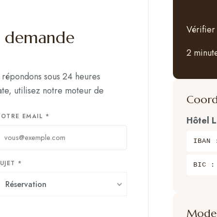
Réser
Vérifier
e demande
2 minut
s répondons sous 24 heures
te, utilisez notre moteur de
Coord
VOTRE EMAIL *
Hôtel 
IBAN 
UJET *
BIC :
Réservation
Modes