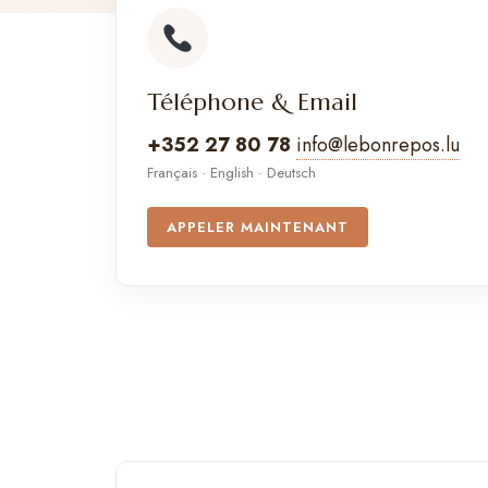
Téléphone & Email
+352 27 80 78
info@lebonrepos.lu
Français · English · Deutsch
APPELER MAINTENANT
Hôtel Le Bon Repos
Au cœur du Mullerthal, à 15 min