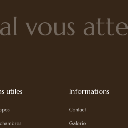
l vous atte
ns utiles
Informations
opos
Contact
 chambres
Galerie