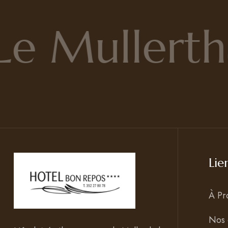
e Mullertha
Lie
À Pr
Nos