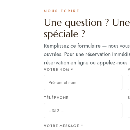
d’Echternach, 30 min de
NOUS ÉCRIRE
Luxembourg-Ville et 20 min de
Une question ? Un
Vianden.
spéciale ?
→ Ouvrir dans Google Maps
Remplissez ce formulaire — nous vou
ouvrées. Pour une réservation immédia
réservation en ligne ou appelez-nous.
VOTRE NOM *
TÉLÉPHONE
S
VOTRE MESSAGE *