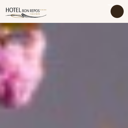
Accueil
Nos Chambres
Restaurant
À Propos
Galerie
Attractions