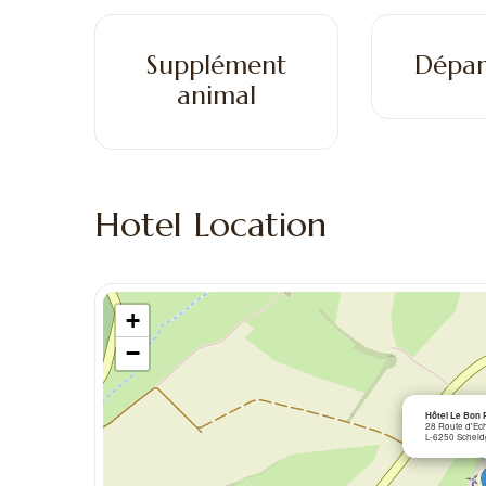
Supplément
Dépar
animal
Hotel Location
+
−
Hôtel Le Bon
28 Route d'Ec
L-6250 Schei