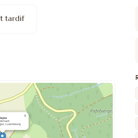
t tardif
×
 Repos
hternach
dgen, Luxembourg