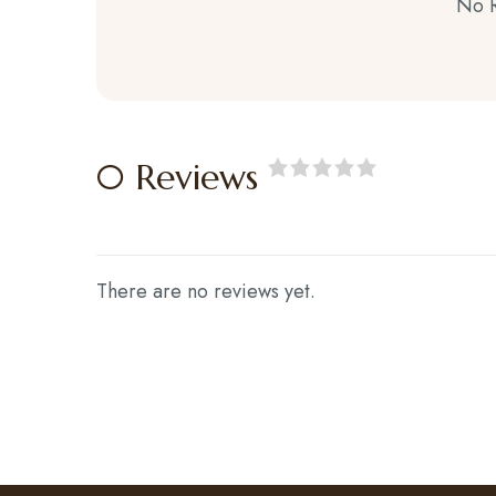
No 
0 Reviews
Rated
0
out
of
5
.
There are no reviews yet.