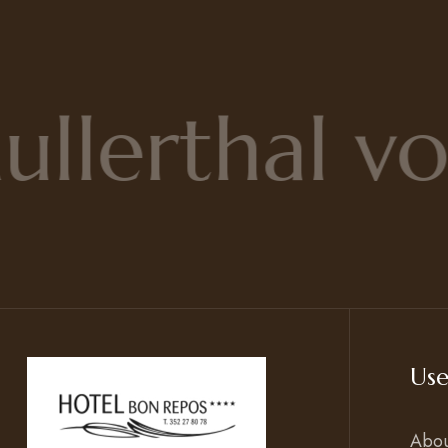
lerthal vou
Use
Abo