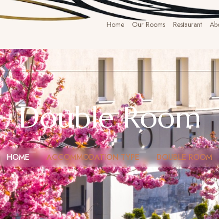
Home
Our Rooms
Restaurant
Ab
Double Room
HOME
ACCOMMODATION TYPE
DOUBLE ROOM