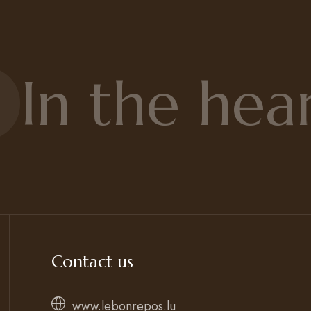
n the heart
Contact us
www.lebonrepos.lu