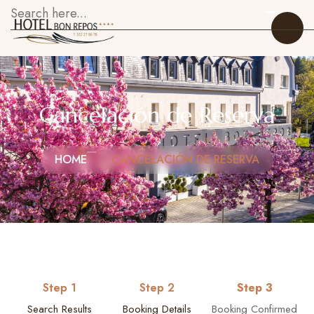
Cancelación de Reserva
Inicio
HOME
CANCELACIÓN DE RESERVA
Habitaciones
Restaurante
Sobre Nosotros
Galería
Step 1
Step 2
Step 3
Qué hacer
Search Results
Booking Details
Booking Confirmed