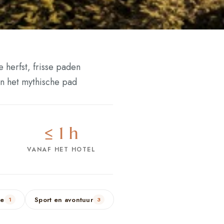
 herfst, frisse paden
an het mythische pad
≤ 1 h
VANAF HET HOTEL
ie
Sport en avontuur
1
3