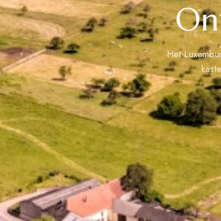
On
Het Luxembur
kast