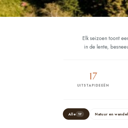
Elk seizoen toont ee
in de lente, besnee
17
UITSTAPIDEEËN
Alle
Natuur en wande
17