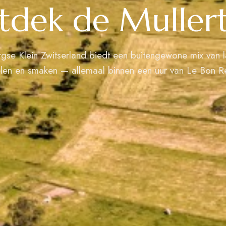
tdek de Mullert
gse Klein Zwitserland biedt een buitengewone mix van 
elen en smaken — allemaal binnen een uur van Le Bon R