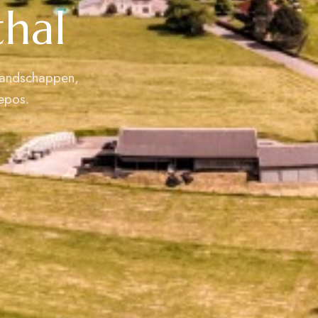
hal
landschappen,
epos.