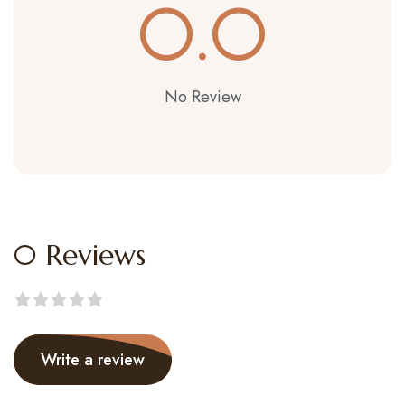
0.0
No Review
0 Reviews
Rated
0
out
Write a review
of
5
.