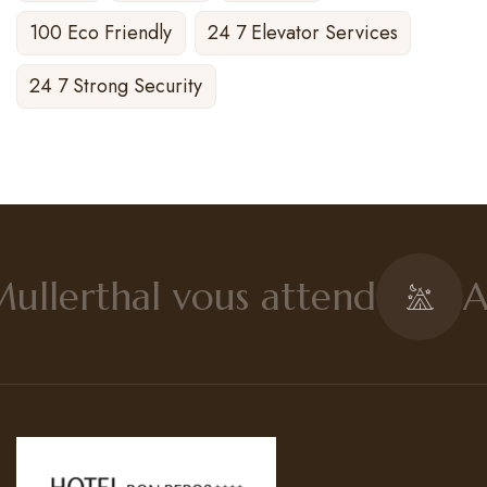
100 Eco Friendly
24 7 Elevator Services
24 7 Strong Security
llerthal vous attend
Au