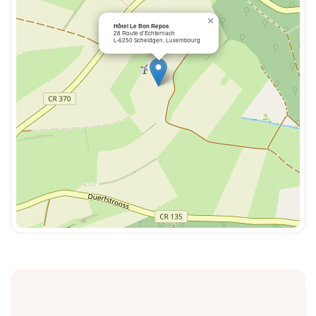
×
Hôtel Le Bon Repos
28 Route d'Echternach
L-6250 Scheidgen, Luxembourg