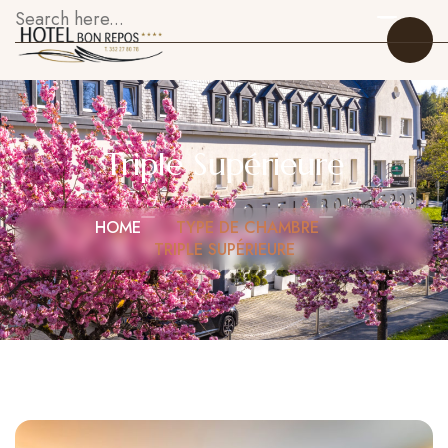
Triple Supérieure
Accueil
HOME
TYPE DE CHAMBRE
TRIPLE SUPÉRIEURE
Nos Chambres
Restaurant
À Propos
Galerie
Attractions