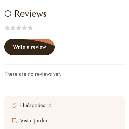
0 Reviews
Rated
0
out
Write a review
of
5
.
There are no reviews yet.
Huéspedes:
4
Vista:
Jardin