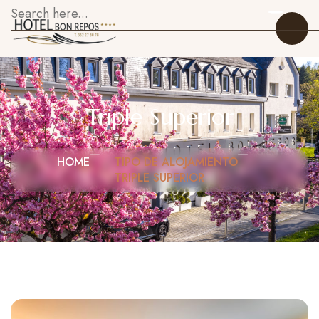
Triple Superior
Inicio
HOME
TIPO DE ALOJAMIENTO
TRIPLE SUPERIOR
Habitaciones
Restaurante
Sobre Nosotros
Galería
Qué hacer