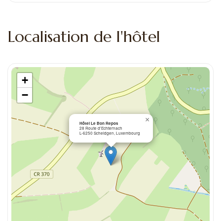
Localisation de l'hôtel
+
−
×
Hôtel Le Bon Repos
28 Route d'Echternach
L-6250 Scheidgen, Luxembourg