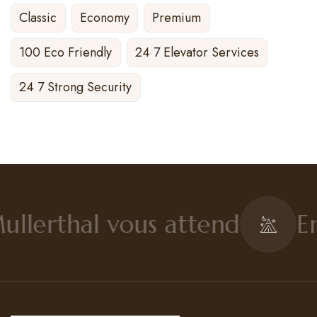
Classic
Economy
Premium
100 Eco Friendly
24 7 Elevator Services
24 7 Strong Security
llerthal vous attend
En