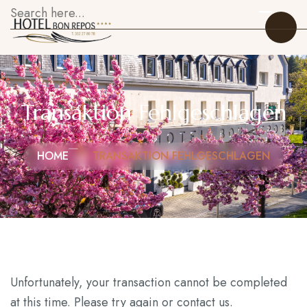
Transaktion Fehlgeschlagen
Startseite
HOME
TRANSAKTION FEHLGESCHLAGEN
Zimmer
Restaurant
Über uns
Galerie
Unfortunately, your transaction cannot be completed
Sehenswürdigkeiten
at this time. Please try again or contact us.