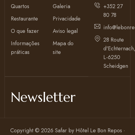
Quartos
Galeria
+352 27
80 78
Restaurante
Privacidade
info@lebonre
O que fazer
Aviso legal
28 Route
Informações
Mapa do
d'Echternach
práticas
site
L-6250
Scheidgen
Newsletter
Copyright © 2026 Safar by
Hôtel Le Bon Repos ·