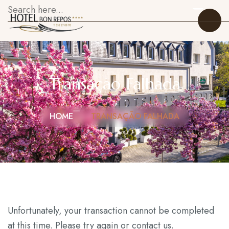
Transação Falhada
Início
HOME
TRANSAÇÃO FALHADA
Quartos
Restaurante
Sobre Nós
Galeria
Unfortunately, your transaction cannot be completed
O que fazer
at this time. Please try again or contact us.