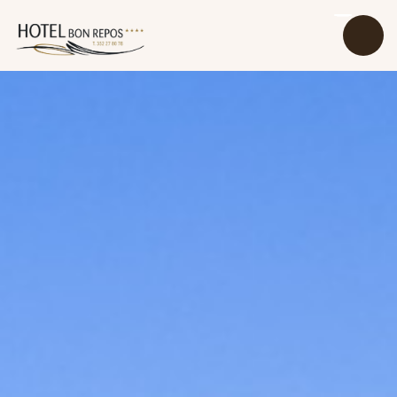
Início
Quartos
Restaurante
Sobre Nós
Galeria
O que fazer