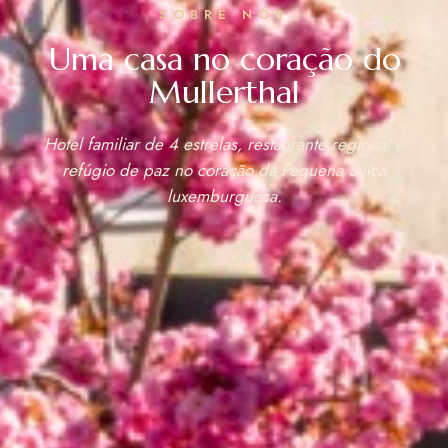
SOBRE NÓS
Uma casa no coração do
Mullerthal
Hotel familiar de 4 estrelas, restaurante regional e
refúgio de paz no coração da Pequena Suíça
luxemburguesa.