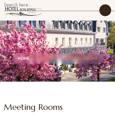
Meeting Rooms
Accueil
HOME
SERVICE
MEETING ROOMS
Nos Chambres
Restaurant
À Propos
Galerie
Meeting Rooms
Attractions