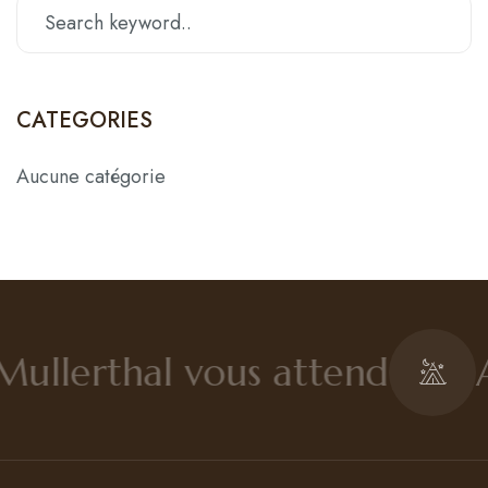
CATEGORIES
Aucune catégorie
Mullerthal vous attend
A