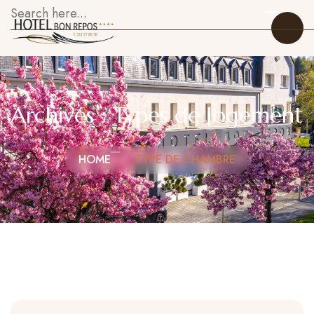
Archives :
Types de logement
Accueil
HOME
TYPE DE CHAMBRE
Nos Chambres
Restaurant
À Propos
Galerie
Attractions