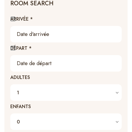
ROOM SEARCH
Contact
ARRIVÉE
*
Français
DÉPART
*
ADULTES
1
ENFANTS
0