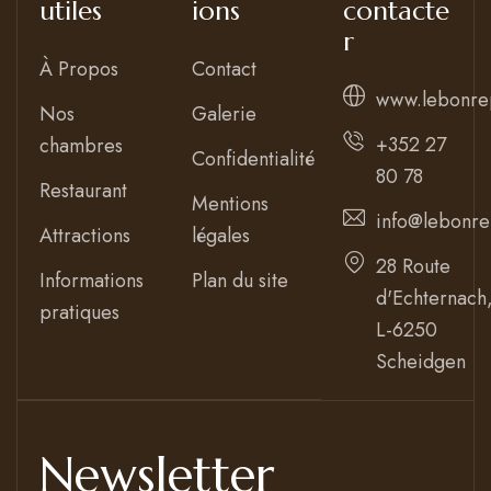
utiles
ions
contacte
r
À Propos
Contact
www.lebonre
Nos
Galerie
+352 27
chambres
Confidentialité
80 78
Restaurant
Mentions
info@lebonre
Attractions
légales
28 Route
Informations
Plan du site
d'Echternach
pratiques
L-6250
Scheidgen
Newsletter