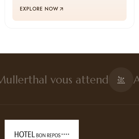
EXPLORE NOW
ullerthal vous attend
Au