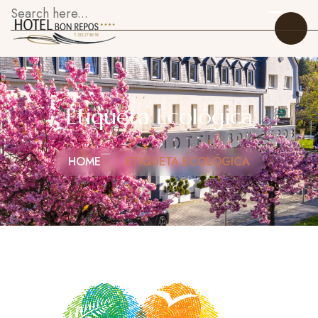
Etiqueta Ecológica
Inicio
HOME
ETIQUETA ECOLÓGICA
Habitaciones
Restaurante
Sobre Nosotros
Galería
Qué hacer