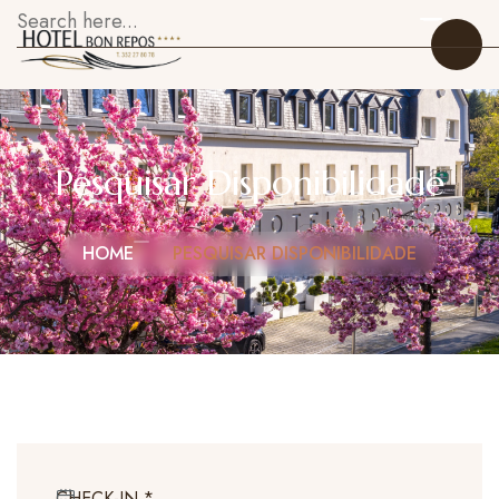
Pesquisar Disponibilidade
Início
HOME
PESQUISAR DISPONIBILIDADE
Quartos
Restaurante
Sobre Nós
Galeria
O que fazer
CHECK-IN
*