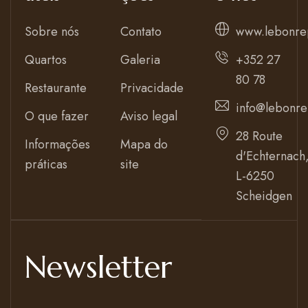
Sobre nós
Contato
www.lebonre
Quartos
Galeria
+352 27
80 78
Restaurante
Privacidade
info@lebonre
O que fazer
Aviso legal
28 Route
Informações
Mapa do
d'Echternach
práticas
site
L-6250
Scheidgen
Newsletter