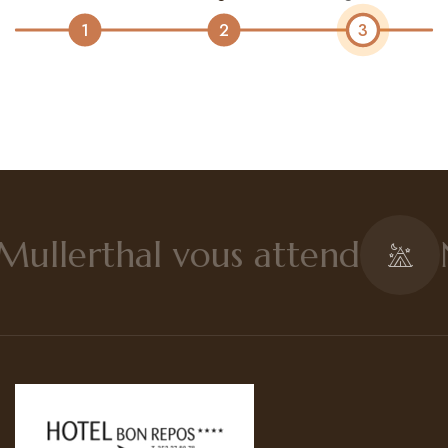
3
1
2
Contato
Português
Mullerthal vous attend