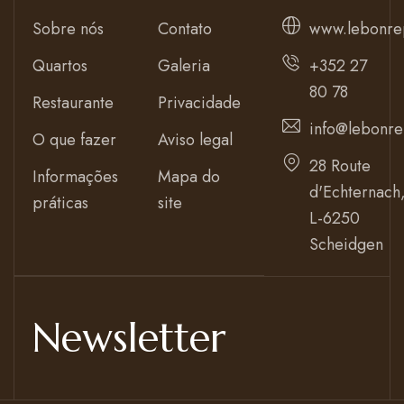
Sobre nós
Contato
www.lebonre
Quartos
Galeria
+352 27
80 78
Restaurante
Privacidade
info@lebonre
O que fazer
Aviso legal
28 Route
Informações
Mapa do
d'Echternach
práticas
site
L-6250
Scheidgen
Newsletter