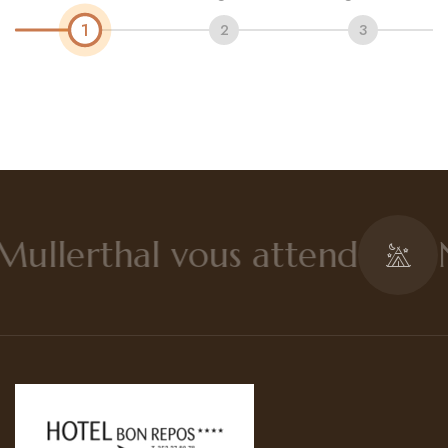
1
2
3
Contato
Português
Mullerthal vous attend