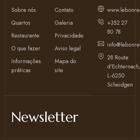
Sobre nós
Contato
www.lebonre
Quartos
Galeria
+352 27
80 78
Restaurante
Privacidade
info@lebonre
O que fazer
Aviso legal
28 Route
Informações
Mapa do
d'Echternach
práticas
site
L-6250
Scheidgen
Newsletter