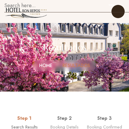
Resultados
Início
HOME
RESULTADOS
Quartos
Restaurante
Sobre Nós
Galeria
Step 1
Step 2
Step 3
O que fazer
Search Results
Booking Details
Booking Confirmed